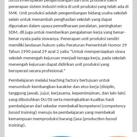
factory
merupakan pengembangan dari unit produksi yakni
penerapan sistem industri mitra di unit produksi yang telah ada di
SMK. Unit produksi adalah pengembangan bidang usaha sekolah
selain untuk menambah penghasilan sekolah yang dapat
digunakan dalam upaya pemeliharaan peralatan, peningkatan
SDM, dll juga untuk memberikan pengalaman kerja yang benar-
benar nyata pada siswanya. Penerapan unit produksi sendiri
memiliki landasan hukum yaitu Peraturan Pemerintah Nomor 29
Tahun 1990 pasal 29 ayat 2 yaitu "Untuk mempersiapkan siswa
sekolah menengah kejuruan menjadi tenaga kerja, pada sekolah
menengah kejuruan dapat didirikan unit produksi yang
beroperasi secara profesional."
Pembelajaran melalui teaching factory bertujuan untuk
menumbuh-kembangkan karakter dan etos kerja (disiplin,
tanggung jawab, jujur, kerjasama, kepemimpinan, dan lain-lain)
yang dibutuhkan DU/DI serta meningkatkan kualitas hasil
pembelajaran dari sekedar membekali kompetensi (
competency
based training
) menuju ke pembelajaran yang membekali
kemampuan memproduksi barang/jasa (
production based
training
).