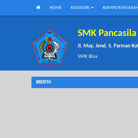
HOME
KATEGORI
KOMPETENSI KEA
SMK Pancasila 
Jl. May. Jend. S. Parman Ku
SMK Bisa
#BERITA