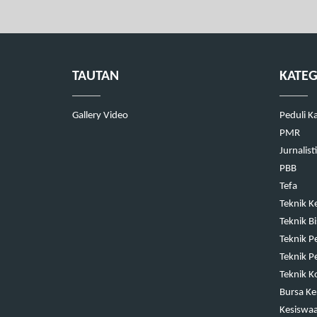
TAUTAN
KATEG
Gallery Video
Peduli K
PMR
Jurnalist
PBB
Tefa
Teknik K
Teknik B
Teknik P
Teknik P
Teknik K
Bursa Ke
Kesiswa