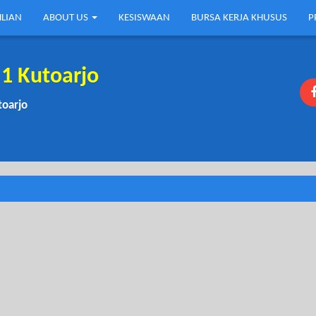
HLIAN
ABOUT US
KESISWAAN
BURSA KERJA KHUSUS
P
1 Kutoarjo
toarjo