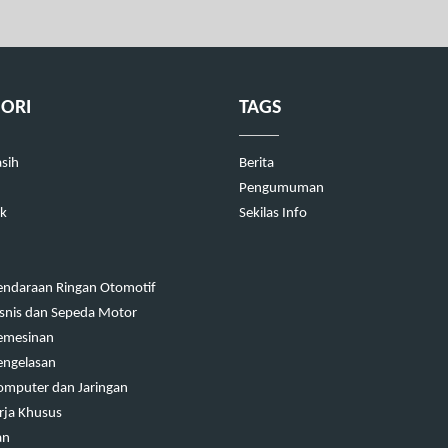
ORI
TAGS
asih
Berita
Pengumuman
ik
Sekilas Info
endaraan Ringan Otomotif
isnis dan Sepeda Motor
emesinan
engelasan
omputer dan Jaringan
rja Khusus
an